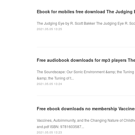
Ebook for mobiles free download The Judging E
The Judging Eye by R. Scott Bakker The Judging Eye R. Sco
2021.05.05 13:25
Free audiobook downloads for mp3 players Th
The Soundscape: Our Sonic Environment &amp; the Tuning 
&amp; the Tuning of t...
2021.05.05 13:24
Free ebook downloads no membership Vaccine
Vaccines, Autoimmunity, and the Changing Nature of Child
and.pdf ISBN: 9781603587...
2021.05.05 13:23