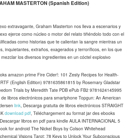
HAM MASTERTON (Spanish Edition)
 y sexo extravagante, Graham Masterton nos lleva a escenarios y
sexo ejerce como núcleo o motor del relato tiñéndolo todo con el
alificadas como historias que te calientan la sangre mientras un
os, inquietantes, extraños, exagerados y terroríficos, en los que
mezclar los diversos ingredientes en un cóctel explosivo
 amazon prime Fire Cider!: 101 Zesty Recipes for Health-
 RTF (English Edition) 9781635861815 by Rosemary Gladstar
Freedom Trials by Meredith Tate PDB ePub FB2 9781624145995
a de libros electrónicos para smartphone Topgun: An American
edersen
link
, Descarga gratuita de libros electrónicos STRAIGHT
CK
download pdf
, Téléchargement au format jar des ebooks
 Descargar libros en pdf para kindle AULA INTERNACIONAL 5
ook for android The Nickel Boys by Colson Whitehead
chemical Visions Tarot: 78 Keys to Unlock Your Subconscious