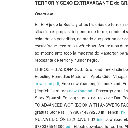
TERROR Y SEXO EXTRAVAGANT E de GRA
Overview
En El Hijo de la Bestia y otras historias de terror
situaciones propias del género de terror, donde el 
color de las pesadillas, de modo que po­drían ser c
escalofrío te recorre las vértebras. Son relatos dur
se impone ante todo la maestría de Masterton para 
rebosante de terror y humor negro.
LIBROS RELACIONADOS: Download free kindle books
Boosting Remedies Made with Apple Cider Vinegar
download pdf
, Free download english books pdf 
(English literature)
download pdf
, Descarga gratuit
Story (Spanish Edition) 9780316416269 de Dan P
TO ADVANCED WORKBOOK WITH ANSWERS PA
gratuits Stone RTF 9780714879253 in French
link
,
NUEVA EDICIÓN B2.2 DJVU FB2
link
, Download eb
9780385545600
pdf
, Ebook download for pc The Al