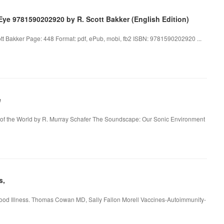
ye 9781590202920 by R. Scott Bakker (English Edition)
tt Bakker Page: 448 Format: pdf, ePub, mobi, fb2 ISBN: 9781590202920 ...
e
of the World by R. Murray Schafer The Soundscape: Our Sonic Environment
s,
hood Illness. Thomas Cowan MD, Sally Fallon Morell Vaccines-Autoimmunity-