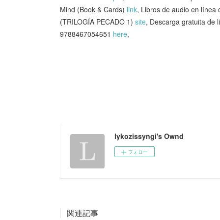
Mind (Book & Cards)
link
, Libros de audio en lín
(TRILOGÍA PECADO 1)
site
, Descarga gratuita de
9788467054651
here
,
lykozissyngi's Ownd
フォロー
関連記事