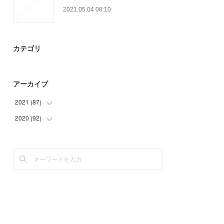
2021.05.04 08:10
カテゴリ
アーカイブ
2021
(
87
)
2020
(
92
(
9
)
)
(
9
)
(
25
)
(
21
)
(
21
)
(
27
)
(
33
)
(
21
)
(
13
)